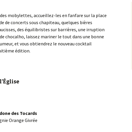
Gym douce
Prog
2014
des mobylettes, accueillez-les en fanfare sur la place
ade de concerts sous chapiteau, quelques bières
Prog
2012
cisses, des équilibristes sur barrières, une irruption
de chocalho, laissez mariner le tout dans une bonne
Prog
umeur, et vous obtiendrez le nouveau cocktail
2010
uitième édition.
Prog
2013
Prog
2011
l’Église
Prog
2009
ldone des Tocards
gnie Orange Givrée