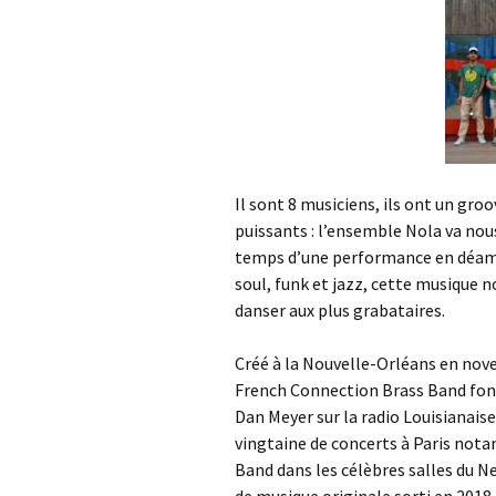
Il sont 8 musiciens, ils ont un groo
puissants : l’ensemble Nola va nous
temps d’une performance en déambu
soul, funk et jazz, cette musique 
danser aux plus grabataires.
Créé à la Nouvelle-Orléans en nov
French Connection Brass Band fon
Dan Meyer sur la radio Louisianais
vingtaine de concerts à Paris not
Band dans les célèbres salles du 
de musique originale sorti en 2018,