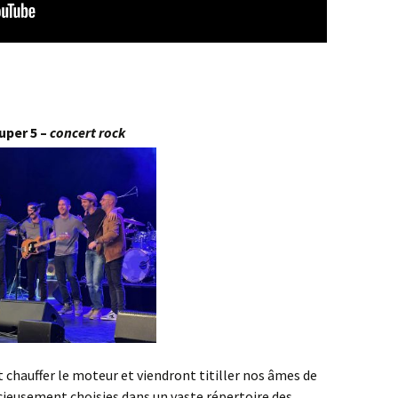
uper 5 –
concert rock
ont chauffer le moteur et viendront titiller nos âmes de
icieusement choisies dans un vaste répertoire des