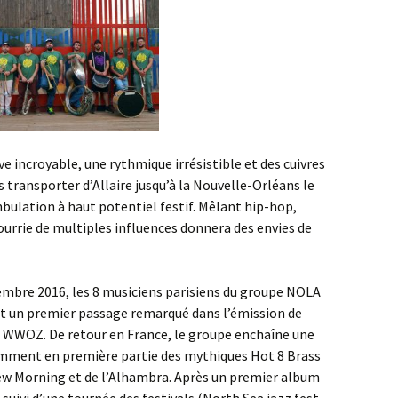
ve incroyable, une rythmique irrésistible et des cuivres
 transporter d’Allaire jusqu’à la Nouvelle-Orléans le
lation à haut potentiel festif. Mêlant hip-hop,
nourrie de multiples influences donnera des envies de
embre 2016, les 8 musiciens parisiens du groupe NOLA
t un premier passage remarqué dans l’émission de
e WWOZ. De retour en France, le groupe enchaîne une
amment en première partie des mythiques Hot 8 Brass
New Morning et de l’Alhambra. Après un premier album
 suivi d’une tournée des festivals (North Sea jazz fest,