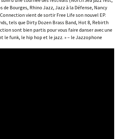
 de Bourges, Rhino Jazz, Jazz à la Défense, Nancy
Connection vient de sortir Free Life son nouvel EP.
ands, tels que Dirty Dozen Brass Band, Hot 8, Rebirth
tion sont bien partis pour vous faire danser avec une
le funk, le hip hop et le jazz. » – le Jazzophone