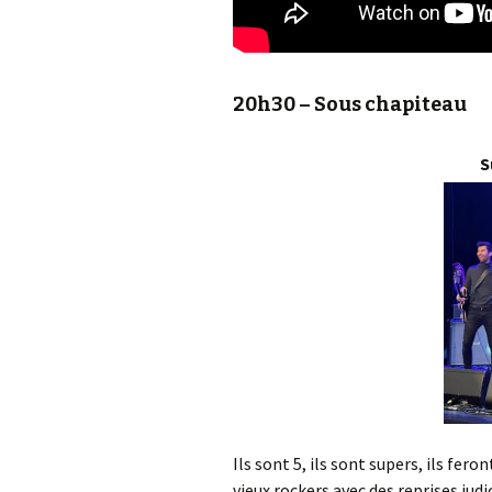
20h30 – Sous chapiteau
S
Ils sont 5, ils sont supers, ils fer
vieux rockers avec des reprises jud