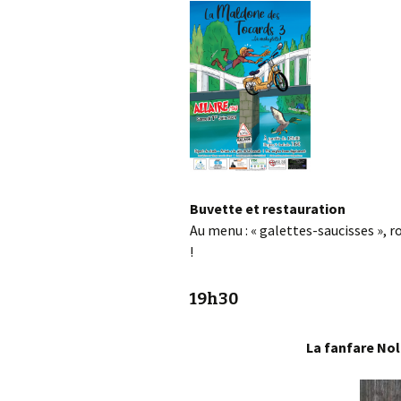
Buvette et restauration
Au menu : « galettes-saucisses », r
!
19h30
La fanfare No