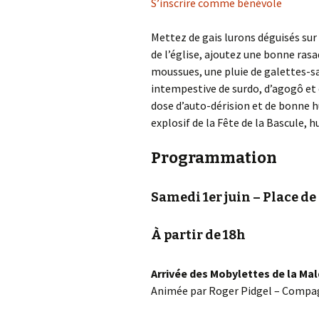
S’inscrire comme bénévole
Improvisation théâtrale
Mettez de gais lurons déguisés sur 
de l’église, ajoutez une bonne ras
Multisports enfants
moussues, une pluie de galettes-sau
Pilates adapté
intempestive de surdo, d’agogô et 
dose d’auto-dérision et de bonne h
Sophrologie
explosif de la Fête de la Bascule, h
Vannerie
Programmation
Yoga
Samedi 1er juin – Place de 
À partir de 18h
Arrivée des Mobylettes de la Ma
Animée par Roger Pidgel – Compa