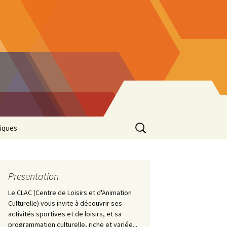
Rechercher :
tiques
tacter
à Clac 2024
 Ferme de
à Clac 2025
on 2021 (annulée)
Presentation
Le CLAC (Centre de Loisirs et d'Animation
à Clac 2023
on 2020
de la Bascule 2024
Culturelle) vous invite à découvrir ses
activités sportives et de loisirs, et sa
on 2019
de la Bascule 2022
programmation culturelle, riche et variée...
val Itinérances 2025