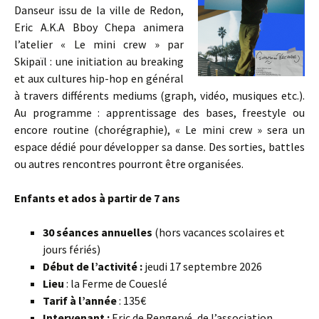
Danseur issu de la ville de Redon,
Eric A.K.A Bboy Chepa animera
l’atelier « Le mini crew » par
Skipaïl : une initiation au breaking
et aux cultures hip-hop en général
à travers différents mediums (graph, vidéo, musiques etc.).
Au programme : apprentissage des bases, freestyle ou
encore routine (chorégraphie), « Le mini crew » sera un
espace dédié pour développer sa danse. Des sorties, battles
ou autres rencontres pourront être organisées.
Enfants et ados à partir de 7 ans
30 séances annuelles
(hors vacances scolaires et
jours fériés)
Début de l’activité :
jeudi 17 septembre 2026
Lieu
: la Ferme de Coueslé
Tarif
à l’année
: 135€
Intervenant :
Eric de Rengervé, de l’association